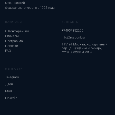
мероприятий
федерального уровня с 1992 года
НАВИГАЦИЯ
КОНТАКТЫ
+74957852205
О Конференции
Спикеры
info@rosconf.ru
Программа
115191 Москва, Холодильный
Новости
пер., д. 3 (здание «Гончар»,
FAQ
этаж 3, офис «Соль)
МЫ В СЕТИ
Telegram
Дзен
MAX
LinkedIn