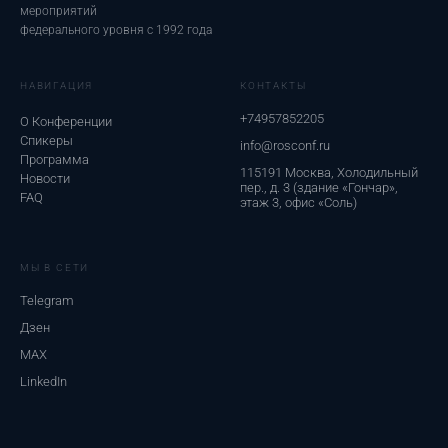
мероприятий
федерального уровня с 1992 года
НАВИГАЦИЯ
КОНТАКТЫ
+74957852205
О Конференции
Спикеры
info@rosconf.ru
Программа
115191 Москва, Холодильный
Новости
пер., д. 3 (здание «Гончар»,
FAQ
этаж 3, офис «Соль)
МЫ В СЕТИ
Telegram
Дзен
MAX
LinkedIn