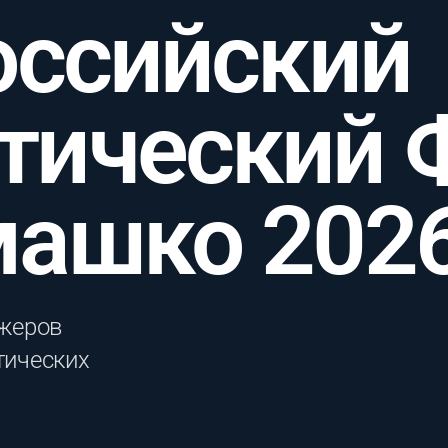
оссийский
тический 
машко 202
жеров
тических