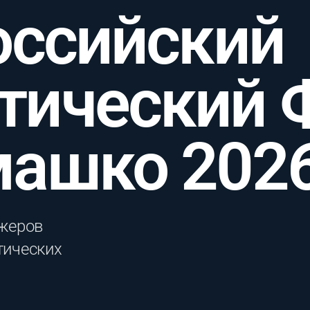
оссийский
тический 
машко 202
жеров
тических