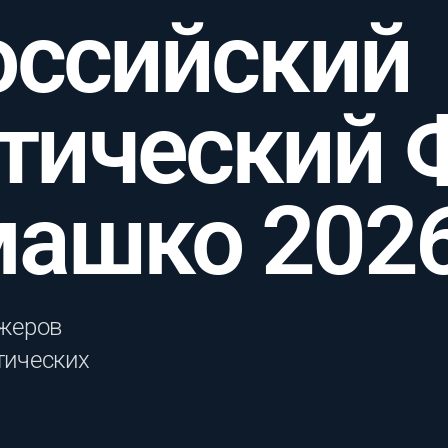
оссийский
тический 
машко 202
жеров
тических