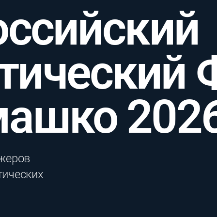
оссийский
тический 
машко 202
жеров
тических