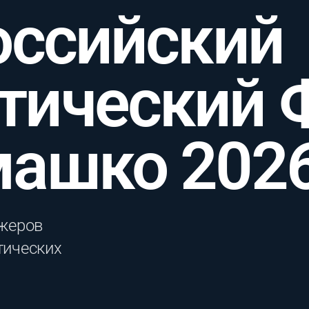
оссийский
тический 
машко 202
жеров
тических